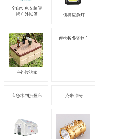
全自动免安装便
携户外帐篷
便携应急灯
便携折叠宠物车
户外收纳箱
应急木制折叠床
克米特椅