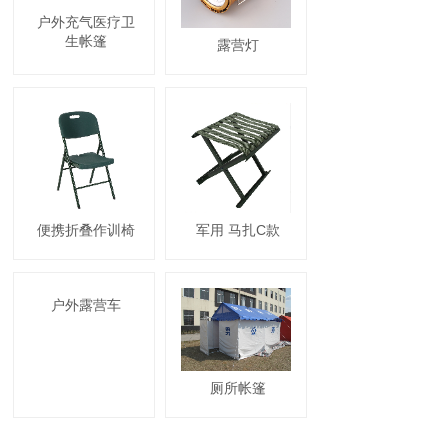
户外充气医疗卫
生帐篷
露营灯
便携折叠作训椅
军用 马扎C款
户外露营车
厕所帐篷